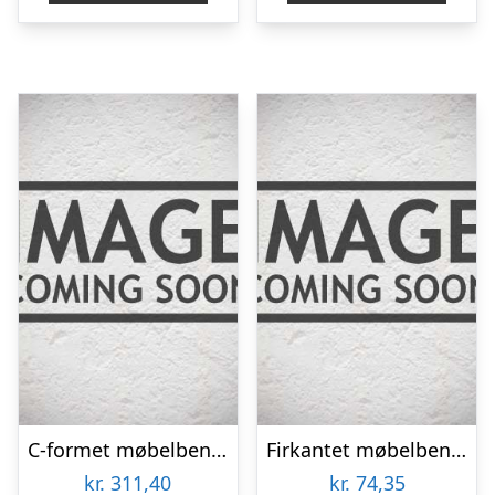
C-formet møbelben i stål m/ montageplade – stålfarvet
Firkantet møbelben m/ forskudt monteringsplade – alu farvet
kr.
311,40
kr.
74,35